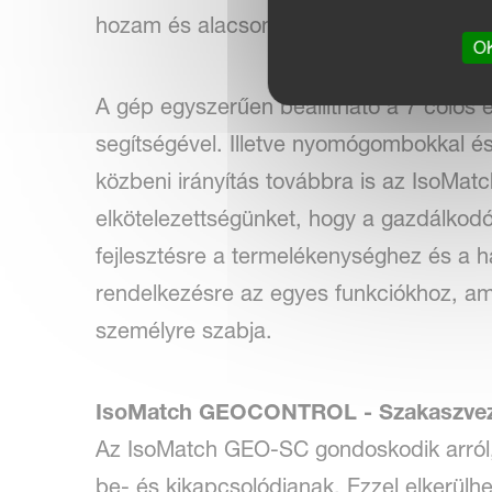
hozam és alacsonyabb költségek mellett
OK
A gép egyszerűen beállítható a 7 colos 
segítségével. Illetve nyomógombokkal és
közbeni irányítás továbbra is az IsoMatc
elkötelezettségünket, hogy a gazdálkodó
fejlesztésre a termelékenységhez és a h
rendelkezésre az egyes funkciókhoz, ame
személyre szabja.
IsoMatch GEOCONTROL - Szakaszvezé
Az IsoMatch GEO-SC gondoskodik arról
be- és kikapcsolódjanak. Ezzel elkerülhe