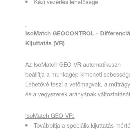
Kézi vezérlés lehetősége
I
soMatch GEOCONTROL - Differenciá
Kijuttatás (VR)
Az IsoMatch GEO-VR automatikusan
beállítja a munkagép kimeneti sebességé
Lehetővé teszi a vetőmagvak, a műtrág
és a vegyszerek arányának változtatását
IsoMatch GEO-VR:
Továbbítja a speciális kijuttatás mé