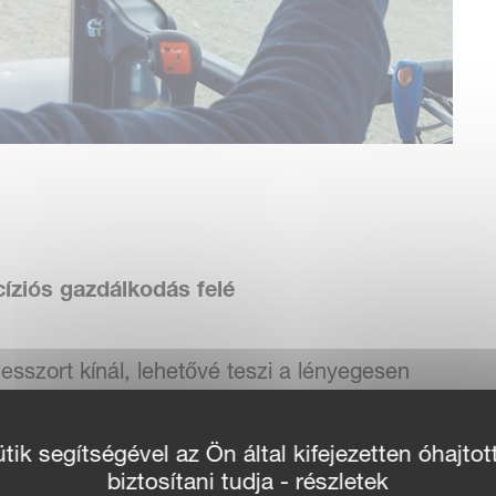
cíziós gazdálkodás felé
sszort kínál, lehetővé teszi a lényegesen
vigációt. Az IsoMatch Tellus GO + most már
zásokat, mint az IsoMatch FarmCentre,
ik segítségével az Ön által kifejezetten óhajtot
biztosítani tudja - részletek
 távoli kapcsolatot a munkagépével, magasabb