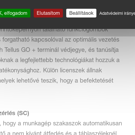
.
, elfogadom
Elutasítom
Beállítások
Adatvédelmi irány
érintőképernyőn található funkciógombok
 forgatható kapcsolóval az optimális vezetés
h Tellus GO + terminál védjegye, és tanúsítja
knak a legfejlettebb technológiákat hozzuk a
atékonysághoz. Külön licenszek állnak
lyek lehetővé teszik, hogy a befektetését
rlés (SC)
, hogy a munkagép szakaszok automatikusan
tő a nem kívánt átfedés és a táblaszéleknél