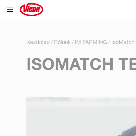
Süti preferenciák
Kezdőlap
Rólunk
iM FARMING
IsoMatch
ISOMATCH T