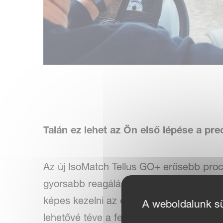
Talán ez lehet az Ön első lépése a pre
Az új IsoMatch Tellus GO+ erősebb proce
gyorsabb reagálást és megkönnyíti a na
képes kezelni az olyan igényes alkalma
A weboldalunk süt
lehetővé téve a fejlett funkciókat és a