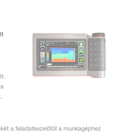
lt
t.
ya
.
rtékét a feladatkezelőtől a munkagéphez