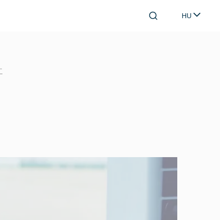
HU
Search
Select lang
+