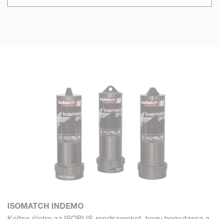
ISOMATCH INDEMO
Keltse életre az ISOBUS-rendszereket, hogy bemutassa a