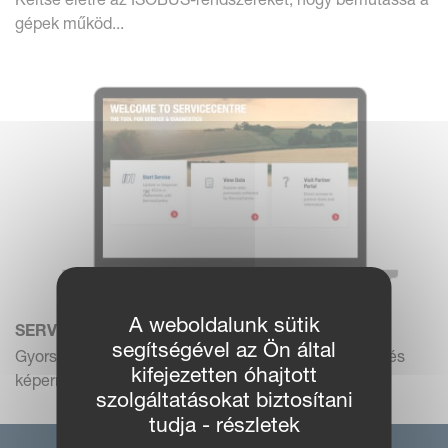
gépek működ...
A weboldalunk sütik
SERVICECENTRE
segítségével az Ön által
Gyors, szakértői támogatást kaphat távfelügyelettel és
kifejezetten óhajtott
képerny...
szolgáltatásokat biztosítani
tudja - részletek