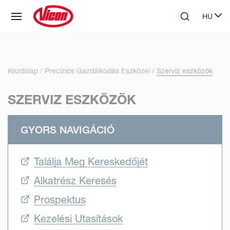
Süti preferenciák
HU
Skip to main content
Search
Select 
Kezdőlap
Precíziós Gazdálkodás Eszközei
Szerviz eszközök
SZERVIZ ESZKÖZÖK
GYORS NAVIGÁCIÓ
Találja Meg Kereskedőjét
Alkatrész Keresés
Prospektus
Kezelési Utasítások