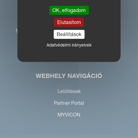
OK, elfogadom
Elutasítom
Beállítások
Adatvédelmi irányelvek
WEBHELY NAVIGÁCIÓ
Letöltések
Partner Portal
MYVICON