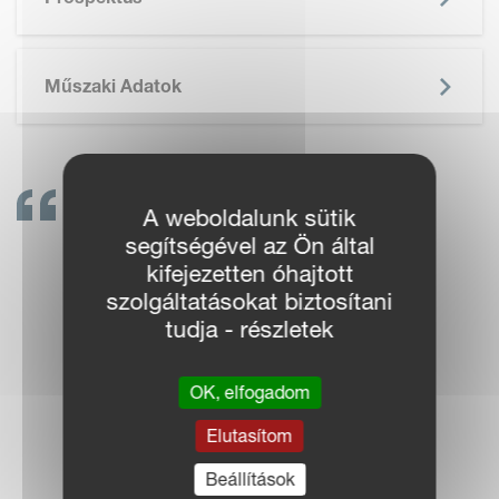
Műszaki Adatok
A weboldalunk sütik
VEGYE FEL A
segítségével az Ön által
KAPCSOLATOT
kifejezetten óhajtott
szolgáltatásokat biztosítani
VELÜNK!
tudja - részletek
A VICON
MÁRKAKERESKEDŐK
OK, elfogadom
KÉSZEN ÁLLNAK
Elutasítom
TÁMOGATNI ÖNT
Beállítások