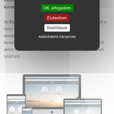
kereskedőkről az Ön közelében
OK, elfogadom
Elutasítom
Az
Esemény és Ajánlatok
menü pont alatt áttekintheti a
Beállítások
helyi eseményeket és az akciókat a legközelebbi
kereskedőnél. Ha kapcsolatba akar lépni egy
Adatvédelmi irányelvek
kereskedővel, vagy kérdése van a Kverneland gépekről,
akkor az összes a
Kapcsolat felvétele
menü pont alatt
található.