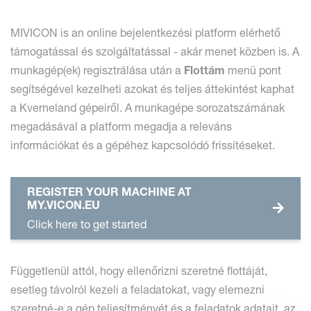
MIVICON is an online bejelentkezési platform elérhető
támogatással és szolgáltatással - akár menet közben is. A
munkagép(ek) regisztrálása után a
Flottám
menü pont
segítségével kezelheti azokat és teljes áttekintést kaphat
a Kverneland gépeiről. A munkagépe sorozatszámának
megadásával a platform megadja a releváns
információkat és a gépéhez kapcsolódó frissítéseket.
REGISTER YOUR MACHINE AT
MY.VICON.EU
Click here to get started
Függetlenül attól, hogy ellenőrizni szeretné flottáját,
esetleg távolról kezeli a feladatokat, vagy elemezni
szeretné-e a gép teljesítményét és a feladatok adatait, az