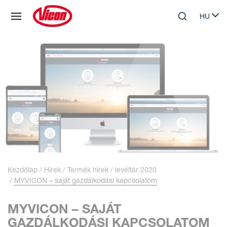
Süti preferenciák
HU
Skip to main content
Search
Select 
Kezdőlap
Hírek
Termék hírek
levéltár 2020
MYVICON – saját gazdálkodási kapcsolatom
MYVICON – SAJÁT
GAZDÁLKODÁSI KAPCSOLATOM