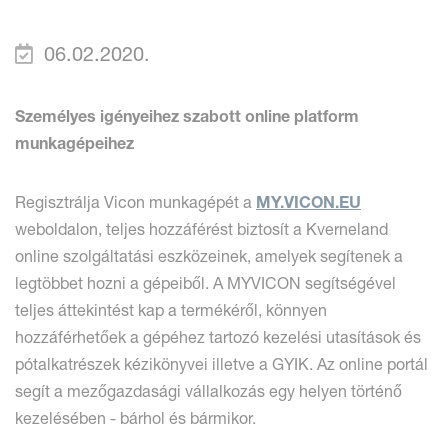
06.02.2020.
Személyes igényeihez szabott online platform
munkagépeihez
Regisztrálja Vicon munkagépét a
MY.VICON.EU
weboldalon, teljes hozzáférést biztosít a Kverneland
online szolgáltatási eszközeinek, amelyek segítenek a
legtöbbet hozni a gépeiből. A MYVICON segítségével
teljes áttekintést kap a termékéről, könnyen
hozzáférhetőek a gépéhez tartozó kezelési utasítások és
pótalkatrészek kézikönyvei illetve a GYIK. Az online portál
segít a mezőgazdasági vállalkozás egy helyen történő
kezelésében - bárhol és bármikor.