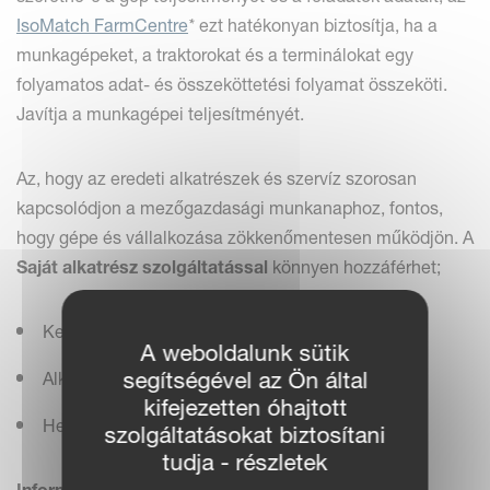
IsoMatch FarmCentre
*
ezt hatékonyan biztosítja, ha a
munkagépeket, a traktorokat és a terminálokat egy
folyamatos adat- és összeköttetési folyamat összeköti.
Javítja a munkagépei teljesítményét.
Az, hogy az eredeti alkatrészek és szervíz szorosan
kapcsolódjon a mezőgazdasági munkanaphoz, fontos,
hogy gépe és vállalkozása zökkenőmentesen működjön. A
Saját alkatrész szolgáltatással
könnyen hozzáférhet;
Kezelési utasítások
A weboldalunk sütik
segítségével az Ön által
Alkatrész katalógusok
kifejezetten óhajtott
Helyi alkatrész- és szerviz hálózat elérése
szolgáltatásokat biztosítani
tudja - részletek
Információk a helyi eseményekről, ajánlatokról és