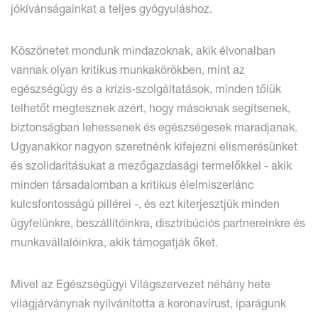
jókívánságainkat a teljes gyógyuláshoz.
Köszönetet mondunk mindazoknak, akik élvonalban
vannak olyan kritikus munkakörökben, mint az
egészségügy és a krízis-szolgáltatások, minden tőlük
telhetőt megtesznek azért, hogy másoknak segítsenek,
biztonságban lehessenek és egészségesek maradjanak.
Ugyanakkor nagyon szeretnénk kifejezni elismerésünket
és szolidaritásukat a mezőgazdasági termelőkkel - akik
minden társadalomban a kritikus élelmiszerlánc
kulcsfontosságú pillérei -, és ezt kiterjesztjük minden
ügyfelünkre, beszállítóinkra, disztribúciós partnereinkre és
munkavállalóinkra, akik támogatják őket.
Mivel az Egészségügyi Világszervezet néhány hete
világjárványnak nyilvánította a koronavírust, iparágunk