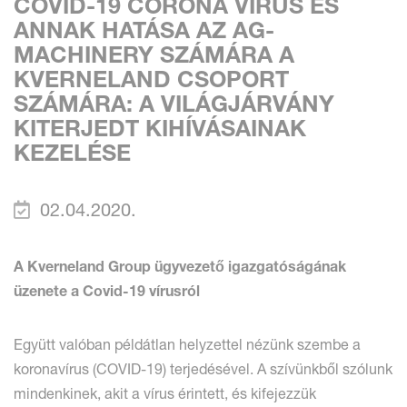
COVID-19 CORONA VIRUS ÉS
ANNAK HATÁSA AZ AG-
MACHINERY SZÁMÁRA A
KVERNELAND CSOPORT
SZÁMÁRA: A VILÁGJÁRVÁNY
KITERJEDT KIHÍVÁSAINAK
KEZELÉSE
02.04.2020.
A Kverneland Group ügyvezető igazgatóságának
üzenete a Covid-19 vírusról
Együtt valóban példátlan helyzettel nézünk szembe a
koronavírus (COVID-19) terjedésével. A szívünkből szólunk
mindenkinek, akit a vírus érintett, és kifejezzük