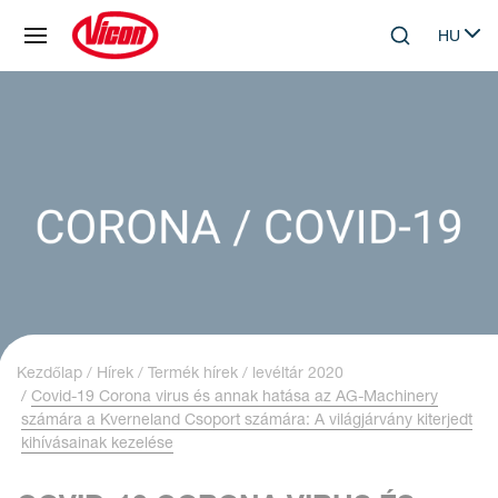
Süti preferenciák
HU
Skip to main content
Search
Select 
Kezdőlap
Hírek
Termék hírek
levéltár 2020
Covid-19 Corona virus és annak hatása az AG-Machinery
számára a Kverneland Csoport számára: A világjárvány kiterjedt
kihívásainak kezelése