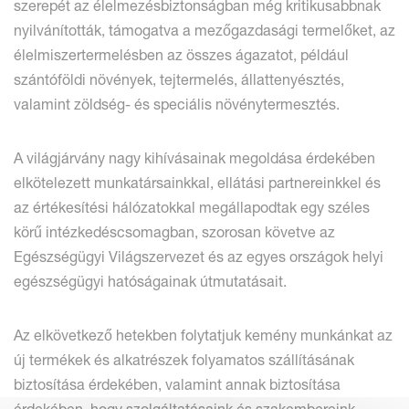
szerepét az élelmezésbiztonságban még kritikusabbnak
nyilvánították, támogatva a mezőgazdasági termelőket, az
élelmiszertermelésben az összes ágazatot, például
szántóföldi növények, tejtermelés, állattenyésztés,
valamint zöldség- és speciális növénytermesztés.
A világjárvány nagy kihívásainak megoldása érdekében
elkötelezett munkatársainkkal, ellátási partnereinkkel és
az értékesítési hálózatokkal megállapodtak egy széles
körű intézkedéscsomagban, szorosan követve az
Egészségügyi Világszervezet és az egyes országok helyi
egészségügyi hatóságainak útmutatásait.
Az elkövetkező hetekben folytatjuk kemény munkánkat az
új termékek és alkatrészek folyamatos szállításának
biztosítása érdekében, valamint annak biztosítása
érdekében, hogy szolgáltatásaink és szakembereink