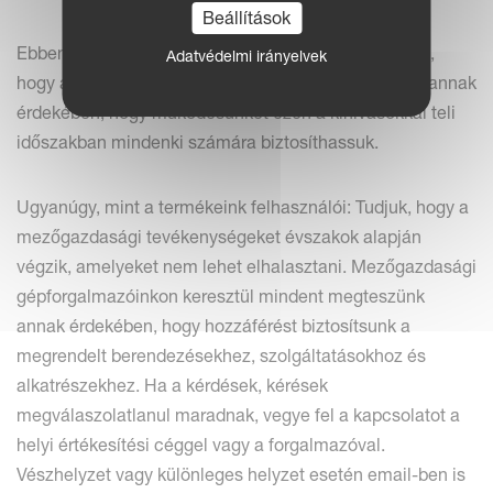
Beállítások
Ebben a tekintetben nagyon büszkék vagyunk arra is,
Adatvédelmi irányelvek
hogy alkalmazottaink teljes erőfeszítéseket tesznek annak
érdekében, hogy működésünket ezen a kihívásokkal teli
időszakban mindenki számára biztosíthassuk.
Ugyanúgy, mint a termékeink felhasználói: Tudjuk, hogy a
mezőgazdasági tevékenységeket évszakok alapján
végzik, amelyeket nem lehet elhalasztani. Mezőgazdasági
gépforgalmazóinkon keresztül mindent megteszünk
annak érdekében, hogy hozzáférést biztosítsunk a
megrendelt berendezésekhez, szolgáltatásokhoz és
alkatrészekhez. Ha a kérdések, kérések
megválaszolatlanul maradnak, vegye fel a kapcsolatot a
helyi értékesítési céggel vagy a forgalmazóval.
Vészhelyzet vagy különleges helyzet esetén email-ben is